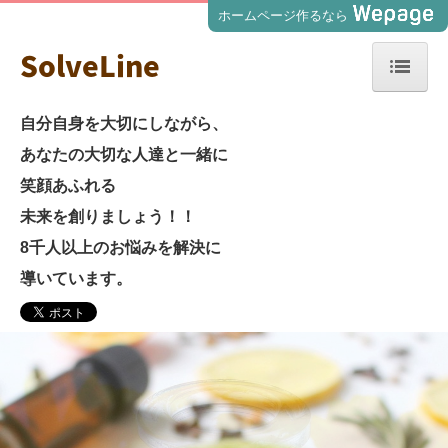
ホームページ作るなら
SolveLine
ホーム
自分自身を大切にしながら、
あなたの大切な人達と一緒に
香り&心のセッション
笑顔あふれる
香りの時間
未来を創りましょう！！
8千人以上のお悩みを解決に
ブログ＆お知らせ
導いています。
オイルご購入
お問合せ
会社概要
個人情報保護方針